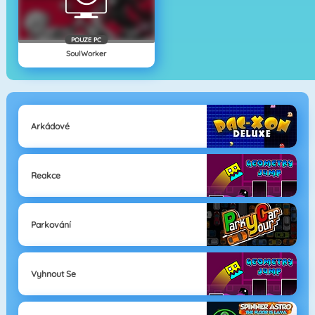
POUZE PC
SoulWorker
Arkádové
Reakce
Parkování
Vyhnout Se