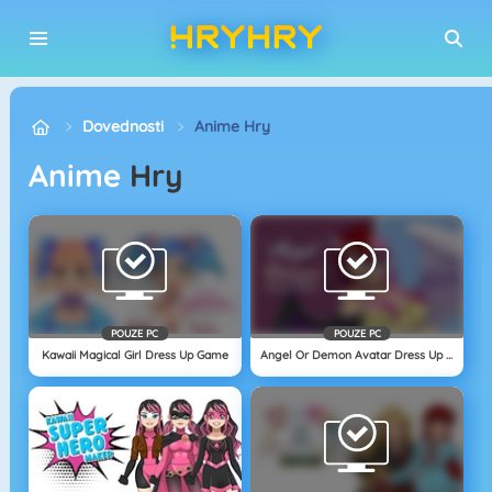
Dovednosti
Anime Hry
Anime
Hry
POUZE PC
POUZE PC
Kawaii Magical Girl Dress Up Game
Angel Or Demon Avatar Dress Up Game