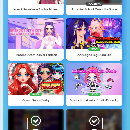
POUZE PC
Kawaii Superhero Avatar Maker
Late For School Dress Up Game
NOVÝ
Princess Sweet Kawaii Fashion
Animegao Kigurumi DIY
NOVÝ
NOVÝ
Cover Dance Party
Fashionista Avatar Studio Dress Up