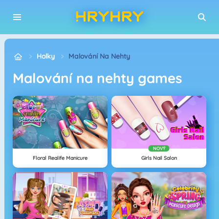
Holky
Malování Na Nehty
Malování na nehty games
NOVÝ
Floral Realife Manicure
Girls Nail Salon