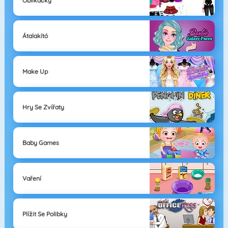
Oblíkačky
Átalakító
Make Up
Hry Se Zvířaty
Baby Games
Vaření
Plížit Se Polibky