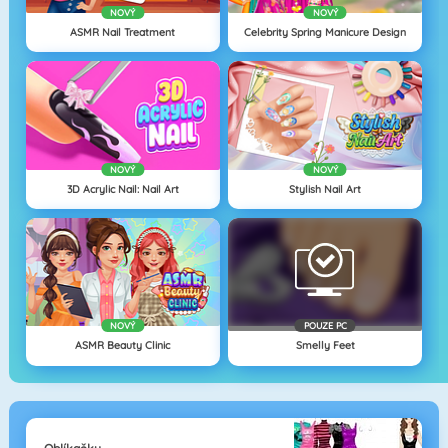
NOVÝ
NOVÝ
ASMR Nail Treatment
Celebrity Spring Manicure Design
NOVÝ
NOVÝ
3D Acrylic Nail: Nail Art
Stylish Nail Art
NOVÝ
POUZE PC
ASMR Beauty Clinic
Smelly Feet