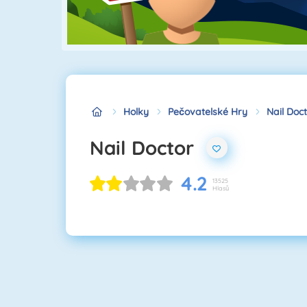
Holky
Pečovatelské Hry
Nail Doc
Nail Doctor
4.2
13525
Hlasů