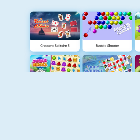
Crescent Solitaire 3
Bubble Shooter
Sugar Heroes
Fruit Connect
Algerijns Patience
Gold Strike