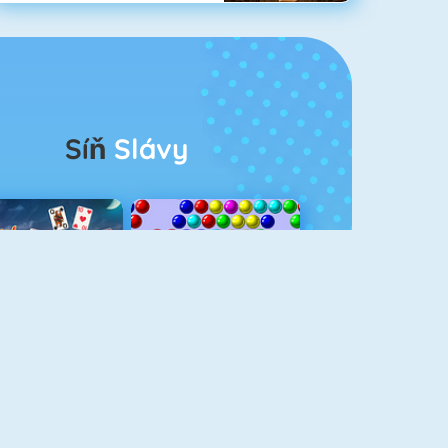
Síň
Slávy
rescent Solitaire 3
Bubble Shooter