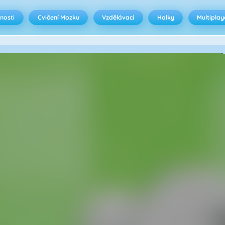
nosti
Cvičení Mozku
Vzdělávací
Holky
Multiplay