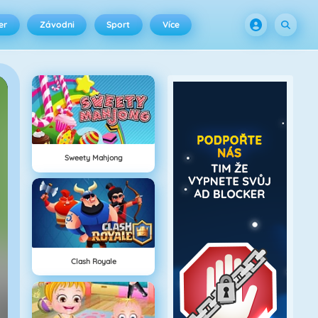
er
Závodni
Sport
Více
Sweety Mahjong
Clash Royale