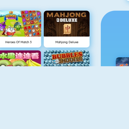
Heroes Of Match 3
Mahjong Deluxe
Shuigo
Bubble Shooter 5
C
Tetris 1
Solitaire Game