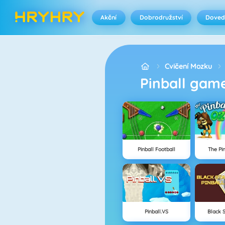
Akční
Dobrodružství
Doved
Cvičení Mozku
Pinball gam
Pinball Football
The Pi
Pinball.VS
Black S