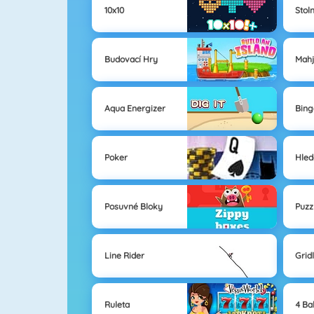
10x10
Stol
Budovací Hry
Mahj
Aqua Energizer
Bing
Poker
Hled
Posuvné Bloky
Puzz
Line Rider
Grid
Ruleta
4 Ba