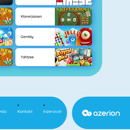
Klaverjassen
Gembly
Yahtzee
nás
Kontakt
Inzerovat