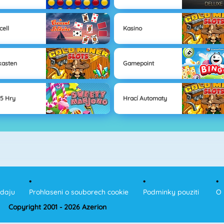
cell
Kasino
kasten
Gamepoint
5 Hry
Hrací Automaty
udaju
Prohlaseni o souborech cookie
Podminky pouziti
O 
Copyright 2001 - 2026 Azerion