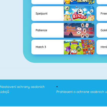
Spelpunt
Free
Patience
Gok
Match 3
Html
Nastavení ochrany osobních
údajů
Prohlaseni o ochrane osobnich 