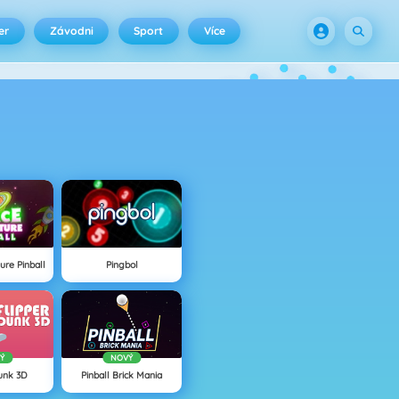
er
Závodni
Sport
Více
ure Pinball
Pingbol
Ý
NOVÝ
Dunk 3D
Pinball Brick Mania