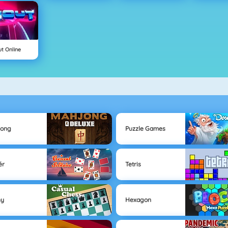
ut Online
jong
Puzzle Games
ér
Tetris
hy
Hexagon