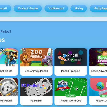
nosti
Cvičení Mozku
Vzdělávací
Holky
Multiplay
Pinball
es
nball Of Oz
Zoo Animals Pinball
Pinball Breakout
Space Advent
NOVÝ
NOV
tar Pinball
FZ PinBall
Pinball World Cup
Flipper 