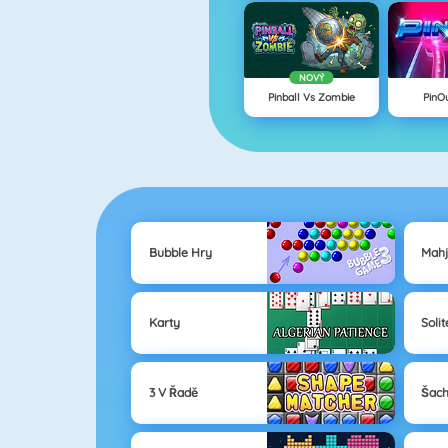
NOVÝ
Pinball Vs Zombie
PinO
Bubble Hry
Mah
Karty
Solit
3 V Řadě
Šac