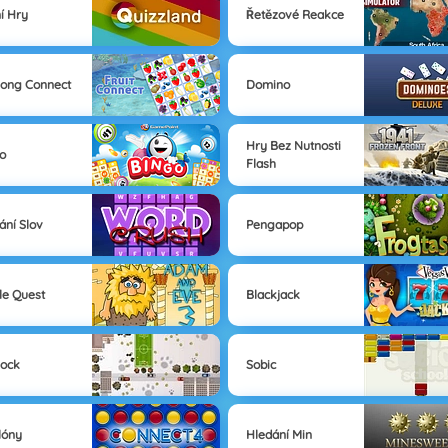
ní Hry
Řetězové Reakce
ong Connect
Domino
Hry Bez Nutnosti
o
Flash
ání Slov
Pengapop
le Quest
Blackjack
lock
Sobic
lóny
Hledání Min