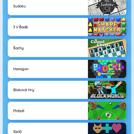
Sudoku
3 V Řadě
Šachy
Hexagon
Blokové Hry
Pinball
10x10