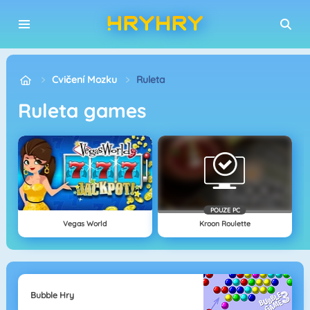
Cvičení Mozku
Ruleta
ruleta games
POUZE PC
Vegas World
Kroon Roulette
Bubble Hry