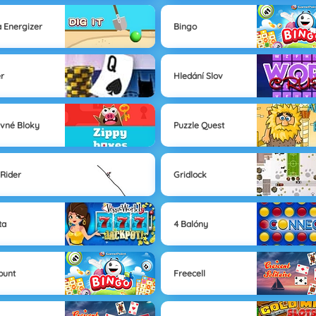
 Energizer
Bingo
r
Hledání Slov
vné Bloky
Puzzle Quest
 Rider
Gridlock
ta
4 Balóny
punt
Freecell