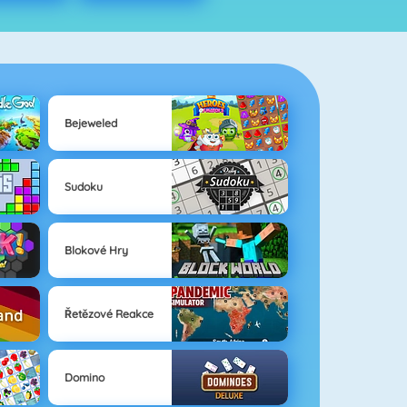
Bejeweled
Sudoku
Blokové Hry
Řetězové Reakce
Domino