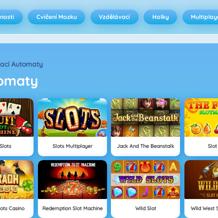
nosti
Cvičení Mozku
Vzdělávací
Holky
Multiplay
ací Automaty
tomaty
 Slots
Slots Multiplayer
Jack And The Beanstalk
Slot
ots Casino
Redemption Slot Machine
Wild Slot
Wild West 