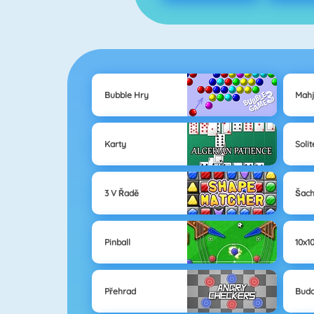
Bubble Hry
Mah
Karty
Solit
3 V Řadě
Šac
Pinball
10x1
Přehrad
Budo