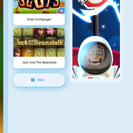
Slots Multiplayer
Jack And The Beanstalk
Více