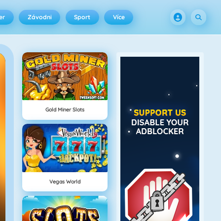
er
Závodni
Sport
Více
Gold Miner Slots
Vegas World