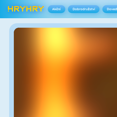
Akční
Dobrodružství
Doved