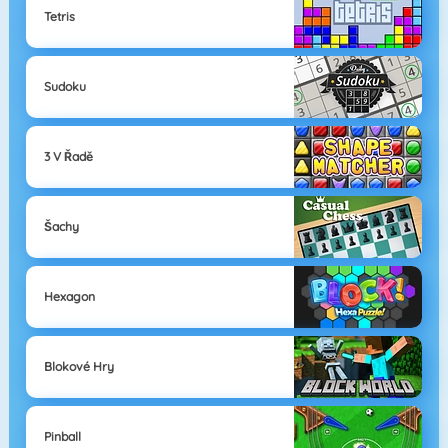
Tetris
Sudoku
3 V Řadě
Šachy
Hexagon
Blokové Hry
Pinball