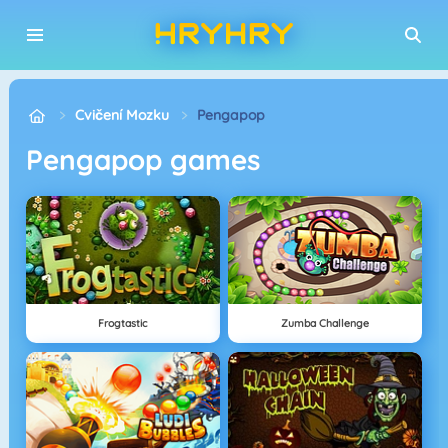
Cvičení Mozku
Pengapop
pengapop games
Frogtastic
Zumba Challenge