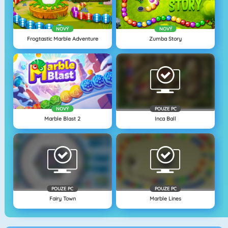
NOVÝ
NOVÝ
Frogtastic Marble Adventure
Zumba Story
NOVÝ
POUZE PC
Marble Blast 2
Inca Ball
POUZE PC
POUZE PC
Fairy Town
Marble Lines