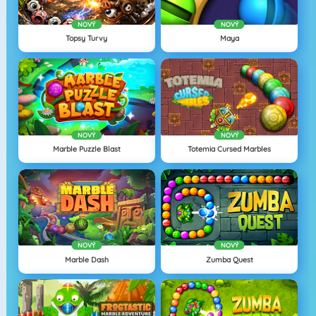
NOVÝ
NOVÝ
Topsy Turvy
Maya
NOVÝ
NOVÝ
Marble Puzzle Blast
Totemia Cursed Marbles
NOVÝ
NOVÝ
Marble Dash
Zumba Quest