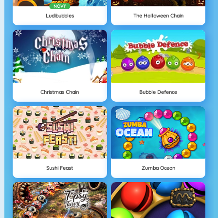
NOVÝ
Ludibubbles
The Halloween Chain
Christmas Chain
Bubble Defence
Sushi Feast
Zumba Ocean