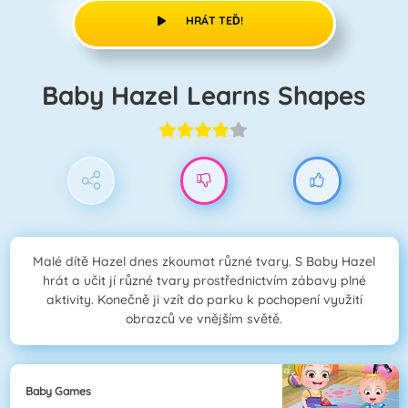
HRÁT TEĎ!
Baby Hazel Learns Shapes
Malé dítě Hazel dnes zkoumat různé tvary. S Baby Hazel
hrát a učit jí různé tvary prostřednictvím zábavy plné
aktivity. Konečně ji vzít do parku k pochopení využití
obrazců ve vnějším světě.
Baby Games