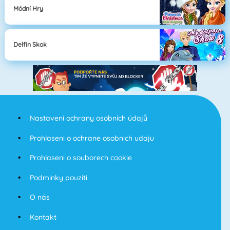
Módní Hry
Delfín Skok
Nastavení ochrany osobních údajů
Prohlaseni o ochrane osobnich udaju
Prohlaseni o souborech cookie
Podminky pouziti
O nás
Kontakt