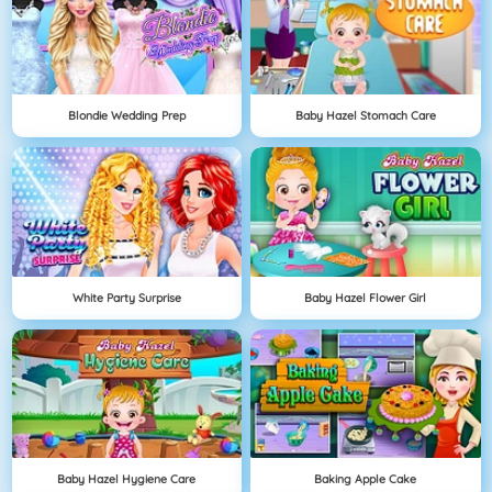
Blondie Wedding Prep
Baby Hazel Stomach Care
White Party Surprise
Baby Hazel Flower Girl
Baby Hazel Hygiene Care
Baking Apple Cake