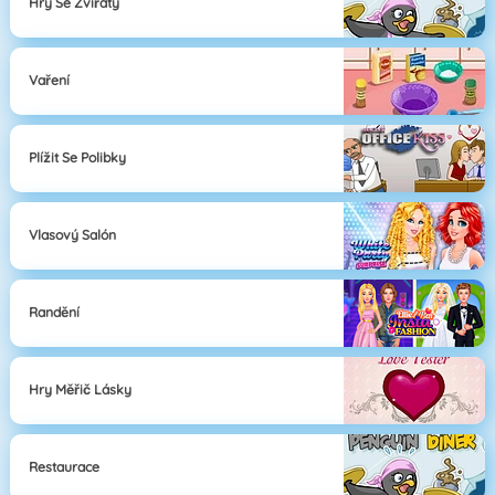
Hry Se Zvířaty
Vaření
Plížit Se Polibky
Vlasový Salón
Randění
Hry Měřič Lásky
Restaurace