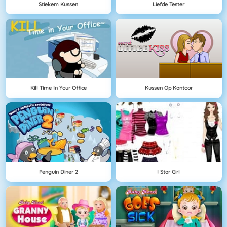
Stiekem Kussen
Liefde Tester
Kill Time In Your Office
Kussen Op Kantoor
Penguin Diner 2
I Star Girl