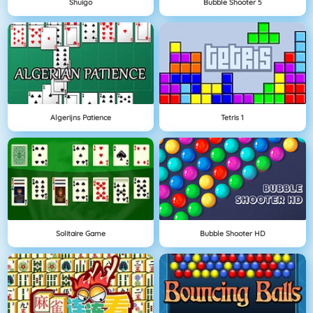
Shuigo
Bubble Shooter 5
Algerijns Patience
Tetris 1
Solitaire Game
Bubble Shooter HD