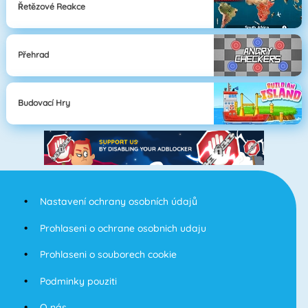
Řetězové Reakce
Přehrad
Budovací Hry
Nastavení ochrany osobních údajů
Prohlaseni o ochrane osobnich udaju
Prohlaseni o souborech cookie
Podminky pouziti
O nás