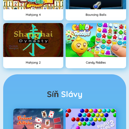
Mahjong 4
Bouncing Balls
Mahjong 2
Candy Riddles
Síň
Slávy