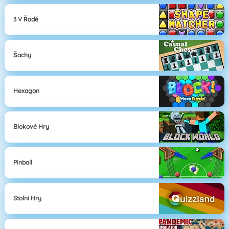
3 V Řadě
Šachy
Hexagon
Blokové Hry
Pinball
Stolní Hry