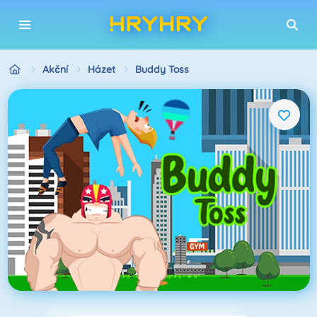
Akční
Házet
Buddy Toss