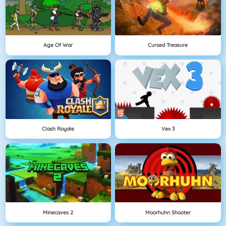
Age Of War
Cursed Treasure
Clash Royale
Vex 3
Minecaves 2
Moorhuhn Shooter