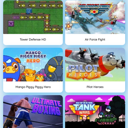
Tower Defense HD
Air Force Fight
Mango Piggy Piggy Hero
Pilot Heroes