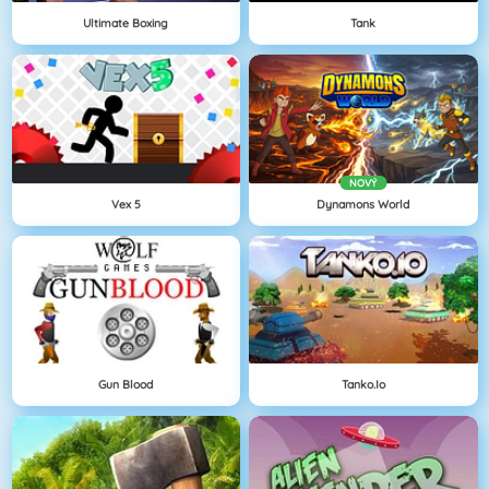
Ultimate Boxing
Tank
NOVÝ
Vex 5
Dynamons World
Gun Blood
Tanko.io