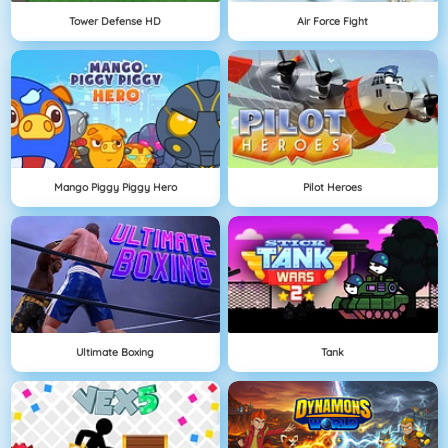
Tower Defense HD
Air Force Fight
Mango Piggy Piggy Hero
Pilot Heroes
Ultimate Boxing
Tank