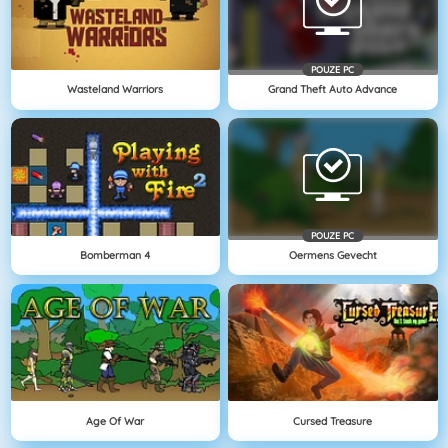
POUZE PC
Wasteland Warriors
Grand Theft Auto Advance
POUZE PC
Bomberman 4
Oermens Gevecht
Age Of War
Cursed Treasure