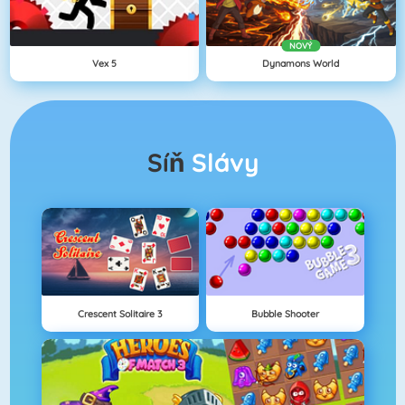
NOVÝ
Vex 5
Dynamons World
Síň
Slávy
Crescent Solitaire 3
Bubble Shooter