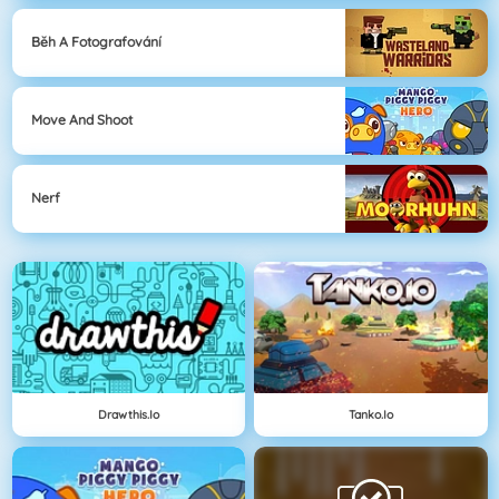
Běh A Fotografování
Move And Shoot
Nerf
Drawthis.io
Tanko.io