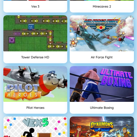
Vex 3
Minecaves 2
Tower Defense HD
Air Force Fight
Pilot Heroes
Ultimate Boxing