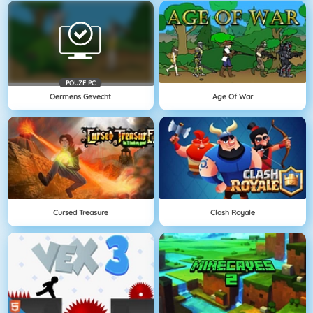
POUZE PC
Oermens Gevecht
Age Of War
Cursed Treasure
Clash Royale