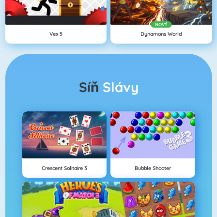
NOVÝ
Vex 5
Dynamons World
Síň
Slávy
Crescent Solitaire 3
Bubble Shooter