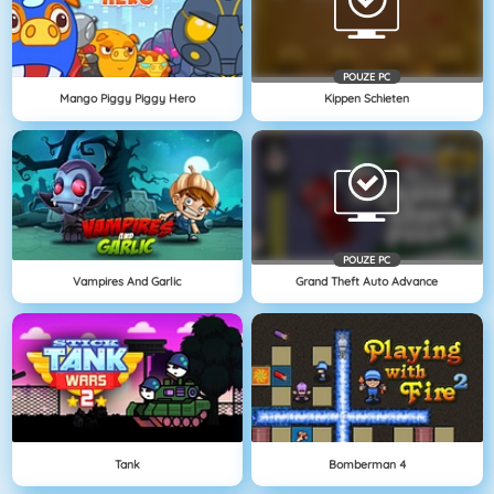
POUZE PC
Mango Piggy Piggy Hero
Kippen Schieten
POUZE PC
Vampires And Garlic
Grand Theft Auto Advance
Tank
Bomberman 4