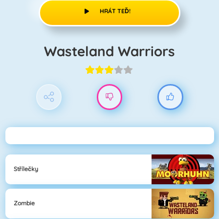
HRÁT TEĎ!
Wasteland Warriors
Střílečky
Zombie