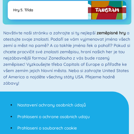
Hry 5. Třída
Navštivte naši stránku a zahrajte si ty nejlepší
zeměpisné hry
a
otestujte svoje znalosti. Podaří se vám vyjmenovat jména všech
zemí a měst na pamě? A co takhle jména řek a pohoří? Pokud si
chcete procvičit své znalosti zeměpisu, hraní našich her je tou
nejzábavnější formou! Zanedlouho z vás bude rozený
zeměpisec! Vyzkoušejte třeba Capitals of Europe a přiřaďte ke
všem zemím jejich hlavní města. Nebo si zahrajte United States
of America a najděte všechny státy USA. Přejeme hodně
zábavy!
Nastavení ochrany osobních údajů
Prohlaseni o ochrane osobnich udaju
Prohlaseni o souborech cookie