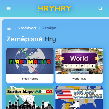
Vzdělávací
Zeměpis
Zeměpisné
Hry
Flags Maniac
World Trivia