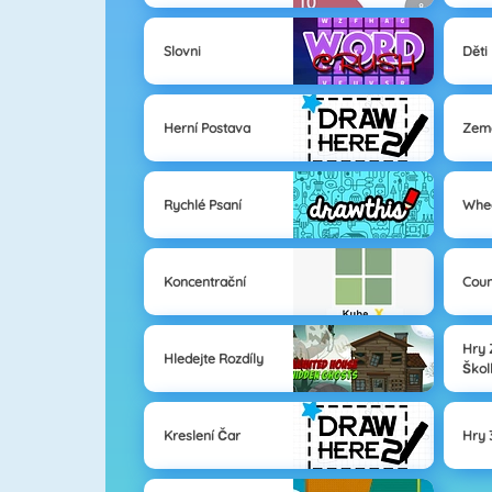
Slovni
Děti
Herní Postava
Zem
Rychlé Psaní
Whe
Koncentrační
Cou
Hry 
Hledejte Rozdíly
Škol
Kreslení Čar
Hry 