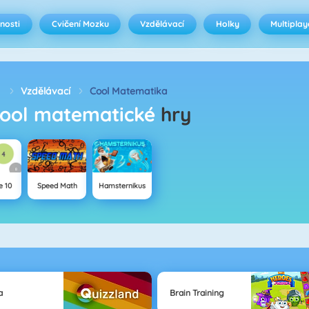
nosti
Cvičení Mozku
Vzdělávací
Holky
Multiplay
Vzdělávací
Cool Matematika
Cool matematické
hry
 10
Speed Math
Hamsternikus
a
Brain Training