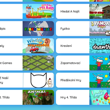
Hledat A Najít
ěpis
Fyzika
ely
Kreslení
nt Games
Zapamatovací
Z Naší
Předškolní Hry
ky
3. Třída
Hry 4. Třída