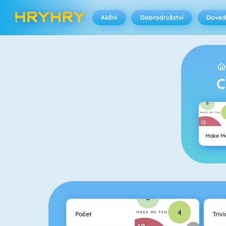
Akční
Dobrodružství
Doved
Make Me
Počet
Trivi