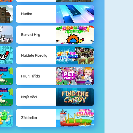
Hudba
Barvící Hry
Najděte Rozdíly
Hry 1. Třída
Najít Věci
Základka