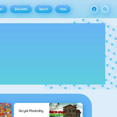
er
Závodni
Sport
Více
Skryté Předměty