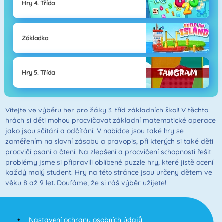
Hry 4. Třída
Základka
Hry 5. Třída
Vítejte ve výběru her pro žáky 3. tříd základních škol! V těchto
hrách si děti mohou procvičovat základní matematické operace
jako jsou sčítání a odčítání. V nabídce jsou také hry se
zaměřením na slovní zásobu a pravopis, při kterých si také děti
procvičí psaní a čtení. Na zlepšení a procvičení schopnosti řešit
problémy jsme si připravili oblíbené puzzle hry, které jistě ocení
každý malý student. Hry na této stránce jsou určeny dětem ve
věku 8 až 9 let. Doufáme, že si náš výběr užijete!
Nastavení ochrany osobních údajů