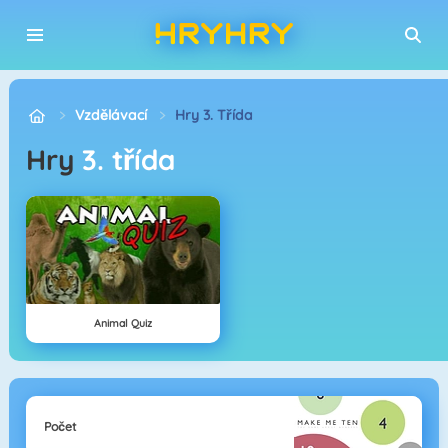
Vzdělávací
Hry 3. Třída
Hry
3. třída
Animal Quiz
Počet