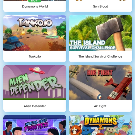
NOVÝ
Dynamons World
Gun Blood
Tanko.io
The Island Survival Challenge
Alien Defender
Air Fight