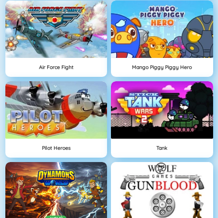
Air Force Fight
Mango Piggy Piggy Hero
Pilot Heroes
Tank