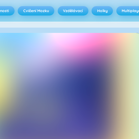
nosti
Cvičení Mozku
Vzdělávací
Holky
Multiplay