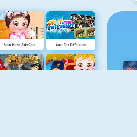
Baby Hazel Skin Care
Spot The Difference
Hidden Objects Pirate Treasure
Baby Hazel Sibling Surprise
C
Baby Hazel Bed Time
Baby Hazel Pet Party