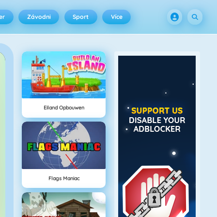
er
Závodni
Sport
Více
Eiland Opbouwen
Flags Maniac