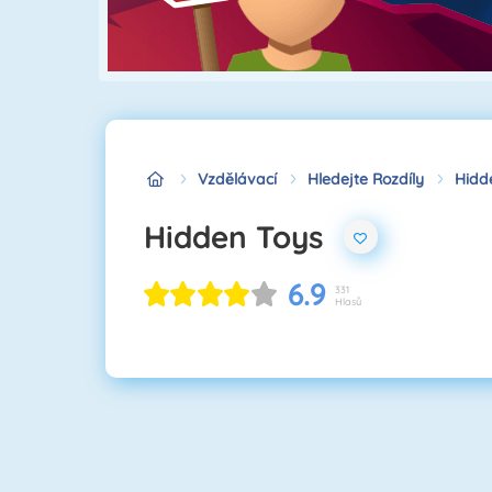
Vzdělávací
Hledejte Rozdíly
Hidd
Hidden Toys
6.9
331
Hlasů