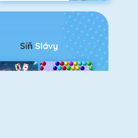
Síň
Slávy
rescent Solitaire 3
Bubble Shooter