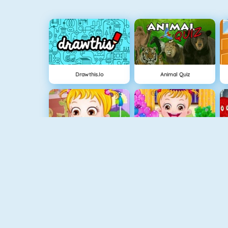
Drawthis.io
Animal Quiz
Baby Hazel Helping Time
Baby Hazel New Year Party
Pirates Hidden Objects
My Room Decor