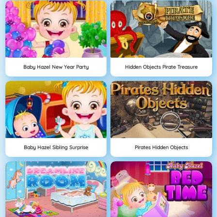
Baby Hazel New Year Party
Hidden Objects Pirate Treasure
Baby Hazel Sibling Surprise
Pirates Hidden Objects