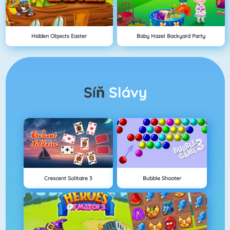
Hidden Objects Easter
Baby Hazel Backyard Party
Síň
Slávy
Crescent Solitaire 3
Bubble Shooter