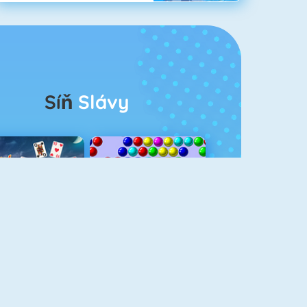
Síň
Slávy
rescent Solitaire 3
Bubble Shooter