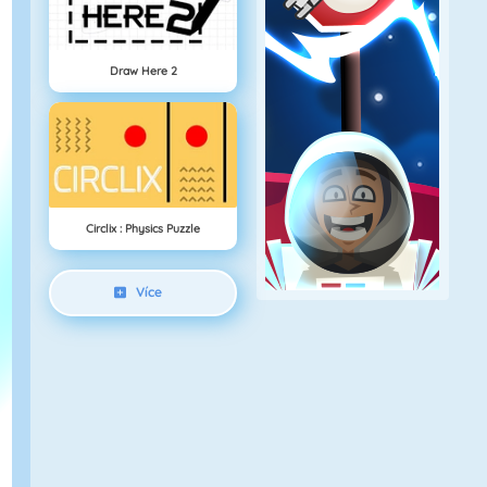
Draw Here 2
Circlix : Physics Puzzle
Více