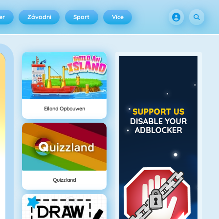
er
Závodni
Sport
Více
Eiland Opbouwen
Quizzland