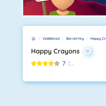
Vzdělávací
Barvící Hry
Happy Cr
Happy Crayons
7
281
Hlasů