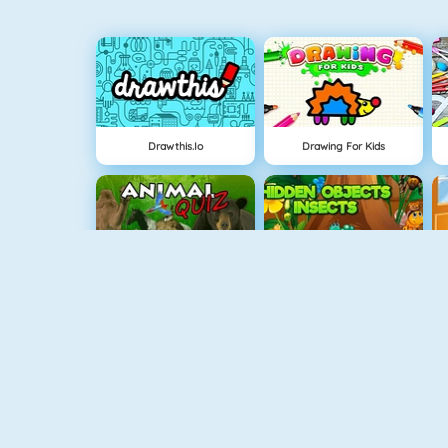
Drawthis.io
Drawing For Kids
Animal Quiz
Hidden Objects Insects
Baby Hazel Helping Time
Baby Hazel New Year Party