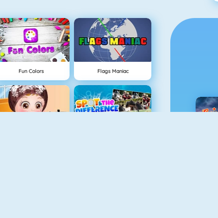
Fun Colors
Flags Maniac
Baby Hazel Skin Care
Spot The Difference
C
Hidden Objects Pirate Treasure
Baby Hazel Sibling Surprise