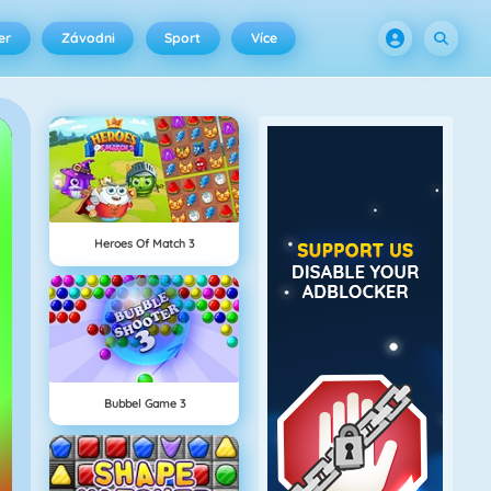
er
Závodni
Sport
Více
Heroes Of Match 3
Bubbel Game 3