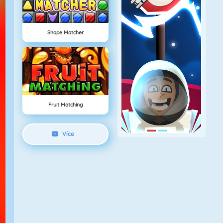
Shape Matcher
Fruit Matching
Více