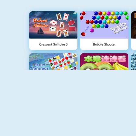
Crescent Solitaire 3
Bubble Shooter
Fruit Connect
Shuigo
Gold Strike
Tetris 1