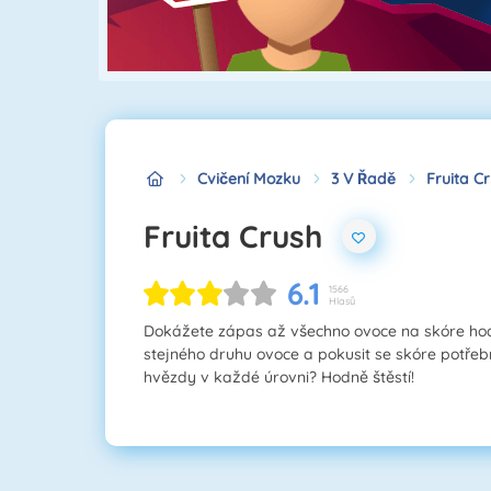
Cvičení Mozku
3 V Řadě
Fruita C
Fruita Crush
6.1
1566
Hlasů
Dokážete zápas až všechno ovoce na skóre ho
stejného druhu ovoce a pokusit se skóre potřeb
hvězdy v každé úrovni? Hodně štěstí!