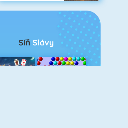
Síň
Slávy
rescent Solitaire 3
Bubble Shooter