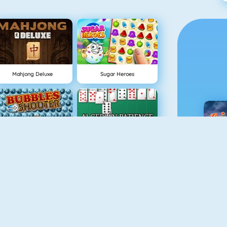
Mahjong Deluxe
Sugar Heroes
Bubble Shooter 5
Algerijns Patience
C
Solitaire Game
Sweety Mahjong