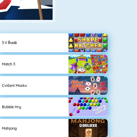
3 V Řadě
Match 3
Cvičení Mozku
Bubble Hry
Mahjong