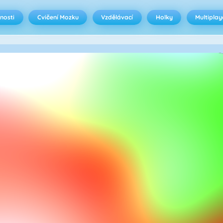
nosti
Cvičení Mozku
Vzdělávací
Holky
Multiplay