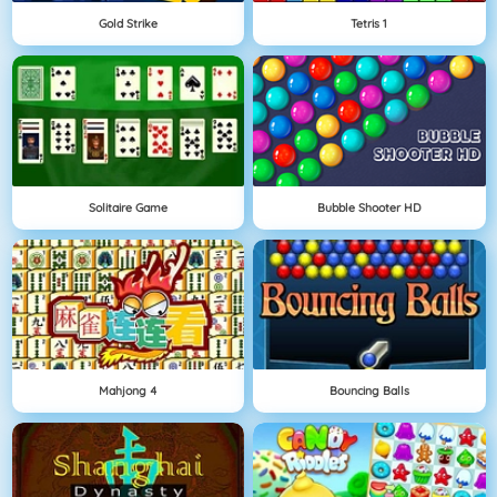
Gold Strike
Tetris 1
Solitaire Game
Bubble Shooter HD
Mahjong 4
Bouncing Balls