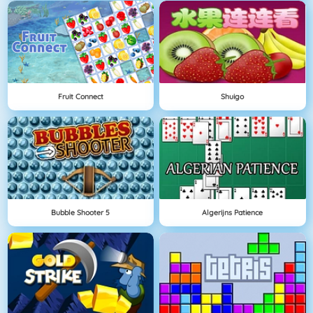
Fruit Connect
Shuigo
Bubble Shooter 5
Algerijns Patience