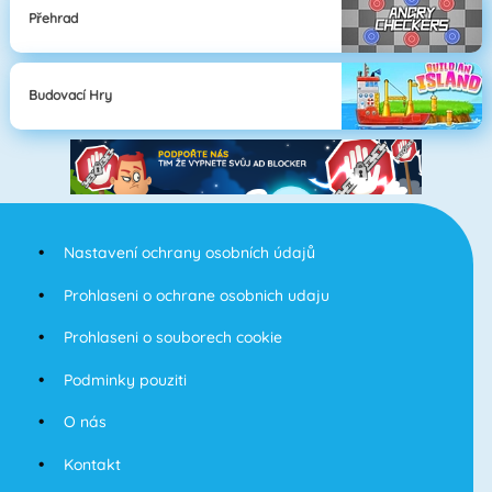
Přehrad
Budovací Hry
Nastavení ochrany osobních údajů
Prohlaseni o ochrane osobnich udaju
Prohlaseni o souborech cookie
Podminky pouziti
O nás
Kontakt