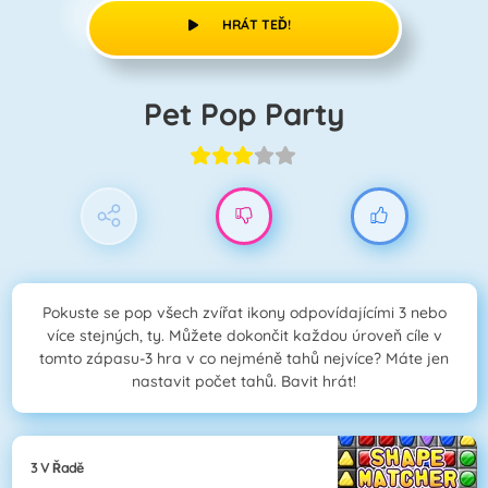
HRÁT TEĎ!
Pet Pop Party
Pokuste se pop všech zvířat ikony odpovídajícími 3 nebo
více stejných, ty. Můžete dokončit každou úroveň cíle v
tomto zápasu-3 hra v co nejméně tahů nejvíce? Máte jen
nastavit počet tahů. Bavit hrát!
3 V Řadě