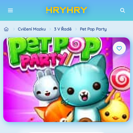
Cvičení Mozku
3 V Řadě
Pet Pop Party