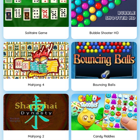
Solitaire Game
Bubble Shooter HD
Mahjong 4
Bouncing Balls
Mahjong 2
Candy Riddles