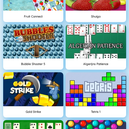
Fruit Connect
Shuigo
Bubble Shooter 5
Algerijns Patience
Gold Strike
Tetris 1