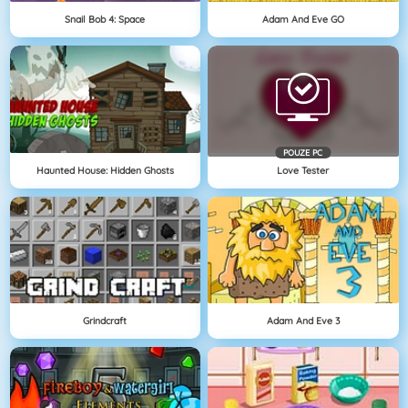
Snail Bob 4: Space
Adam And Eve GO
POUZE PC
Haunted House: Hidden Ghosts
Love Tester
Grindcraft
Adam And Eve 3