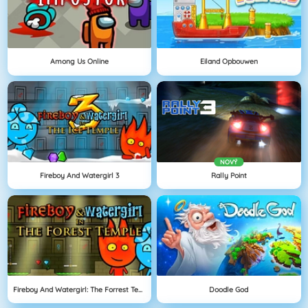
Among Us Online
Eiland Opbouwen
NOVÝ
Fireboy And Watergirl 3
Rally Point
Fireboy And Watergirl: The Forrest Temple
Doodle God