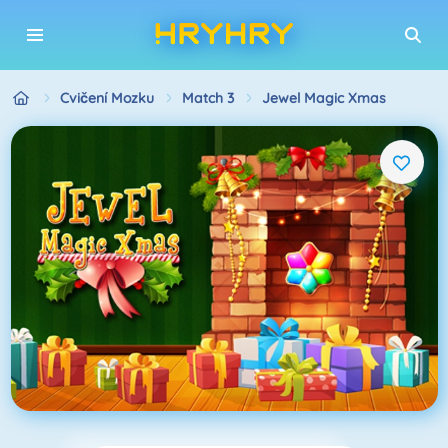
Cvičení Mozku
Match 3
Jewel Magic Xmas