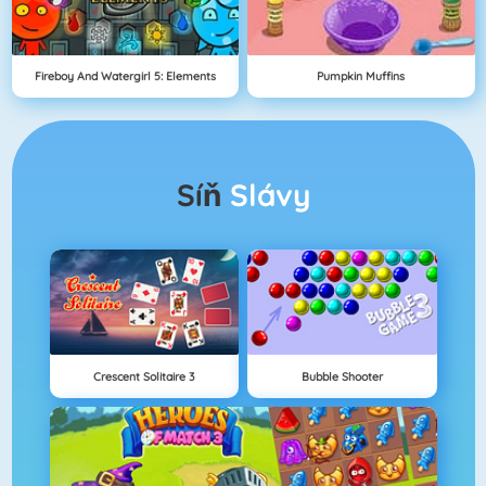
Fireboy And Watergirl 5: Elements
Pumpkin Muffins
Síň
Slávy
Crescent Solitaire 3
Bubble Shooter