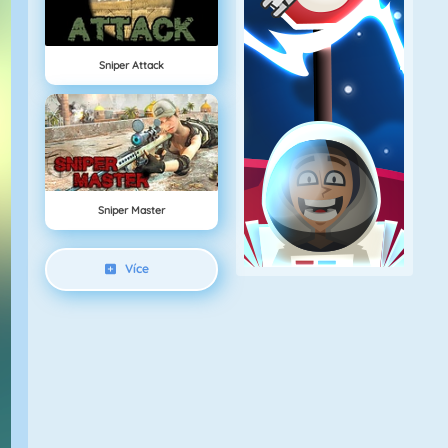
Sniper Attack
Sniper Master
Více