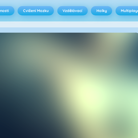
nosti
Cvičení Mozku
Vzdělávací
Holky
Multiplay