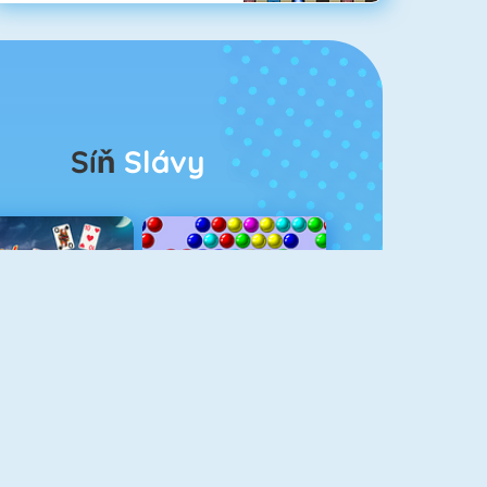
Síň
Slávy
rescent Solitaire 3
Bubble Shooter