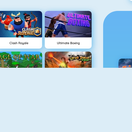
Clash Royale
Ultimate Boxing
Age Of War
Cursed Treasure
C
Tower Defense HD
Air Force Fight