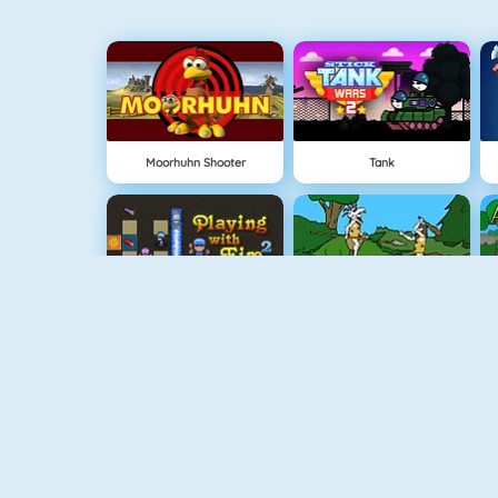
Moorhuhn Shooter
Tank
Bomberman 4
Oermens Gevecht
Vex 3
Minecaves 2