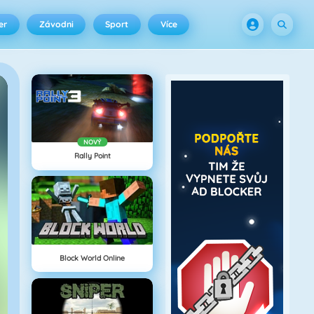
er
Závodni
Sport
Více
NOVÝ
Rally Point
Block World Online