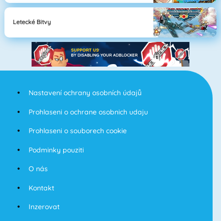
Letecké Bitvy
Nastavení ochrany osobních údajů
Prohlaseni o ochrane osobnich udaju
Prohlaseni o souborech cookie
Podminky pouziti
O nás
Kontakt
Inzerovat