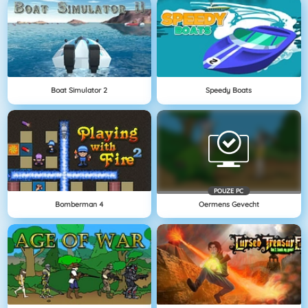
Boat Simulator 2
Speedy Boats
POUZE PC
Bomberman 4
Oermens Gevecht