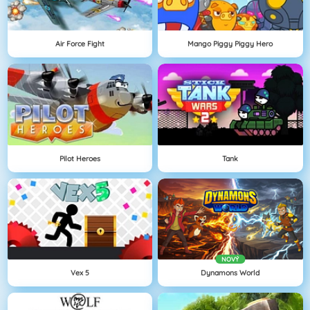
Air Force Fight
Mango Piggy Piggy Hero
Pilot Heroes
Tank
NOVÝ
Vex 5
Dynamons World