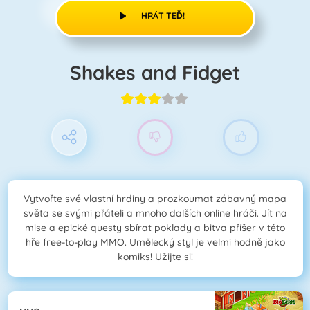
HRÁT TEĎ!
Shakes and Fidget
Vytvořte své vlastní hrdiny a prozkoumat zábavný mapa
světa se svými přáteli a mnoho dalších online hráči. Jít na
mise a epické questy sbírat poklady a bitva příšer v této
hře free-to-play MMO. Umělecký styl je velmi hodně jako
komiks! Užijte si!