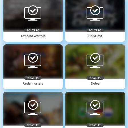
POUZE PC
POUZE PC
Armored Warfare
DarkOrbit
POUZE PC
POUZE PC
Undermasters
Dofus
POUZE PC
POUZE PC