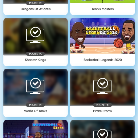
POUZE PC
Dragons Of Atlantis
Tennis Masters
POUZE PC
Shadow Kings
Basketball Legends 2020
POUZE PC
POUZE PC
World Of Tanks
Pirate Storm