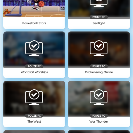
POUZE PC
Basketball Stars
Seafight
POUZE PC
POUZE PC
World Of Warships
Drakensang Online
POUZE PC
POUZE PC
The West
War Thunder