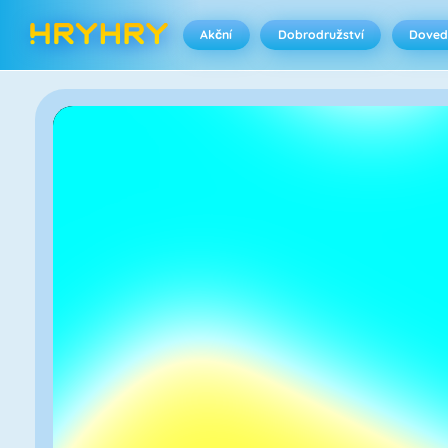
Akční
Dobrodružství
Doved