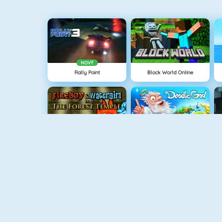
NOVÝ
Rally Point
Block World Online
Fireboy And Watergirl: The Forrest Temple
Doodle God
Fireboy And Watergirl: The Light Temple
Snail Bob 4: Space