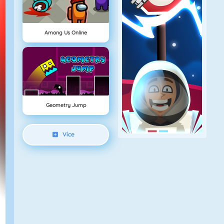
Among Us Online
Geometry Jump
Více