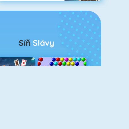
Síň
Slávy
rescent Solitaire 3
Bubble Shooter