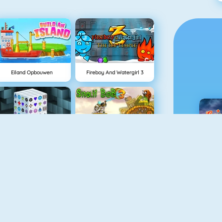
Eiland Opbouwen
Fireboy And Watergirl 3
Mahjong Dimensions
Snail Bob 3
C
Adam And Eve GO
Haunted House: Hidden Ghosts