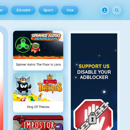
er
Závodni
Sport
Více
Spinner Astro: The Floor Is Lava
King Of Thieves