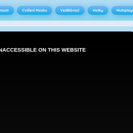
nosti
Cvičení Mozku
Vzdělávací
Holky
Multiplay