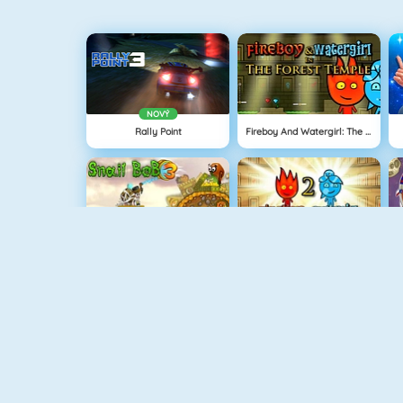
NOVÝ
Rally Point
Fireboy And Watergirl: The Forrest Temple
Snail Bob 3
Fireboy And Watergirl: The Light Temple
Haunted House: Hidden Ghosts
Love Tester