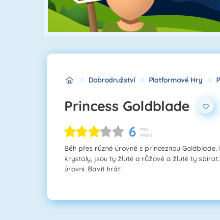
Dobrodružství
Platformové Hry
P
Princess Goldblade
6
1198
Hlasů
Běh přes různé úrovně s princeznou Goldblade. P
krystaly, jsou ty žluté a růžové a žluté ty sbíra
úrovni. Bavit hrát!