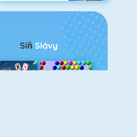
Síň
Slávy
rescent Solitaire 3
Bubble Shooter