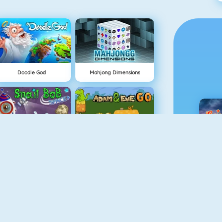
Doodle God
Mahjong Dimensions
Snail Bob 4: Space
Adam And Eve GO
C
Grindcraft
Adam And Eve 3