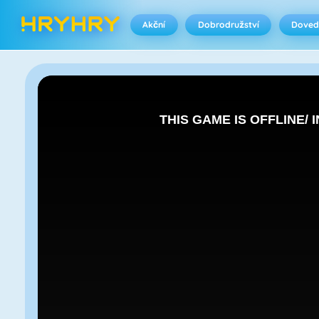
Akční
Dobrodružství
Doved