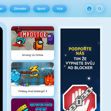
er
Závodni
Sport
Více
Among Us Online
Fireboy And Watergirl 3