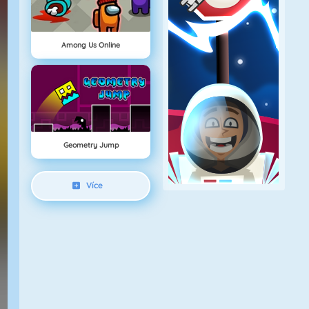
Among Us Online
Geometry Jump
Více