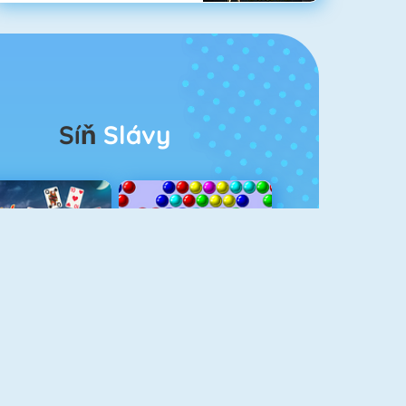
Síň
Slávy
rescent Solitaire 3
Bubble Shooter