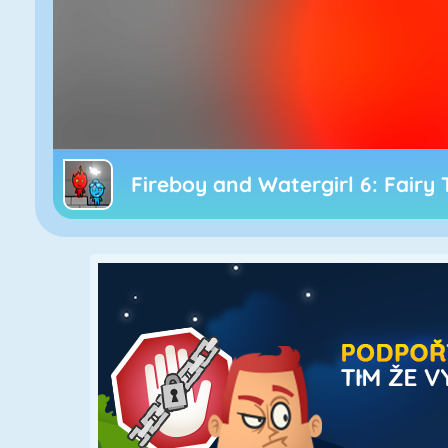
Fireboy and Watergirl 6: Fairy 