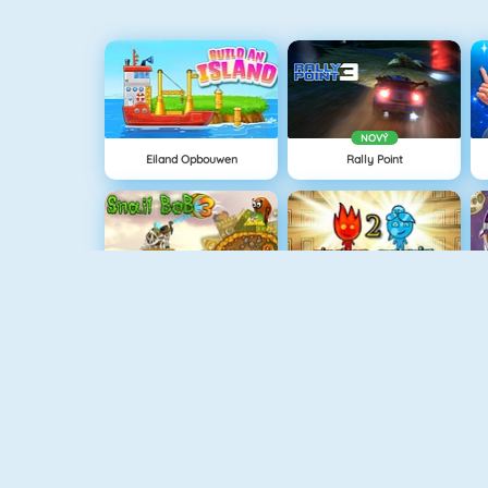
NOVÝ
Eiland Opbouwen
Rally Point
Snail Bob 3
Fireboy And Watergirl: The Light Temple
Haunted House: Hidden Ghosts
Love Tester