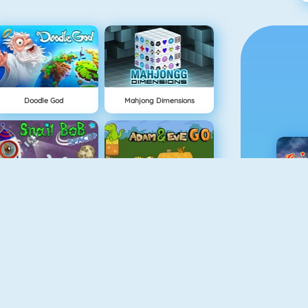
Doodle God
Mahjong Dimensions
Snail Bob 4: Space
Adam And Eve GO
C
Grindcraft
Adam And Eve 3