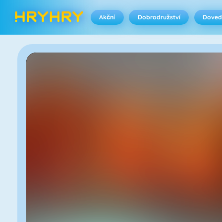
Akční
Dobrodružství
Doved