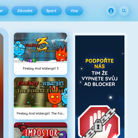
er
Závodni
Sport
Více
Fireboy And Watergirl 3
Fireboy And Watergirl: The Forrest Temple