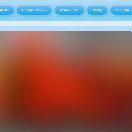
nosti
Cvičení Mozku
Vzdělávací
Holky
Multiplay