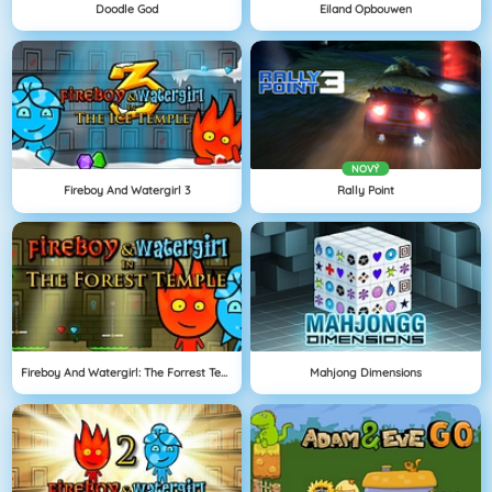
Doodle God
Eiland Opbouwen
NOVÝ
Fireboy And Watergirl 3
Rally Point
Fireboy And Watergirl: The Forrest Temple
Mahjong Dimensions