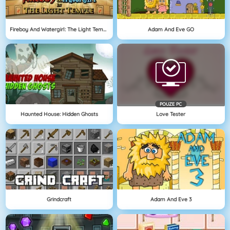
Fireboy And Watergirl: The Light Temple
Adam And Eve GO
POUZE PC
Haunted House: Hidden Ghosts
Love Tester
Grindcraft
Adam And Eve 3