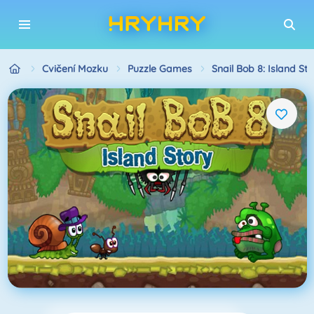
Cvičení Mozku
Puzzle Games
Snail Bob 8: Island Sto