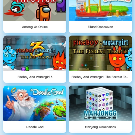
Among Us Online
Eiland Opbouwen
Fireboy And Watergirl 3
Fireboy And Watergirl: The Forrest Temple
Doodle God
Mahjong Dimensions