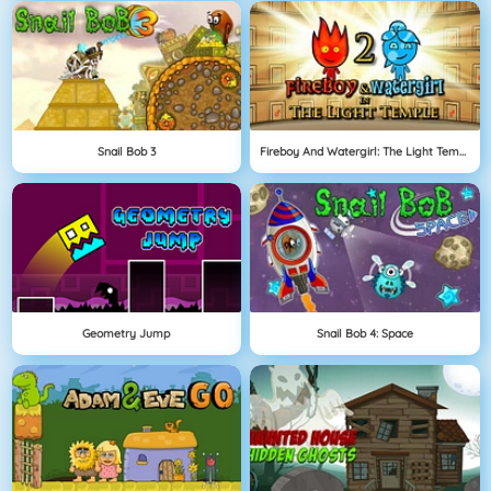
Snail Bob 3
Fireboy And Watergirl: The Light Temple
Geometry Jump
Snail Bob 4: Space