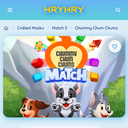
Cvičení Mozku
Match 3
Chummy Chum Chums