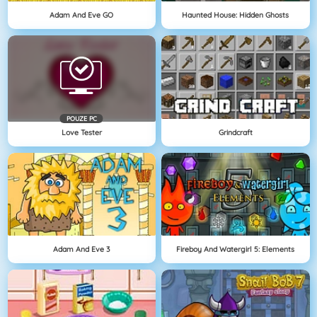
Adam And Eve GO
Haunted House: Hidden Ghosts
POUZE PC
Love Tester
Grindcraft
Adam And Eve 3
Fireboy And Watergirl 5: Elements