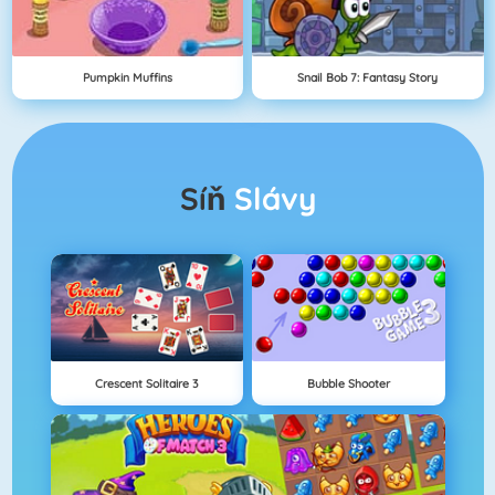
Pumpkin Muffins
Snail Bob 7: Fantasy Story
Síň
Slávy
Crescent Solitaire 3
Bubble Shooter