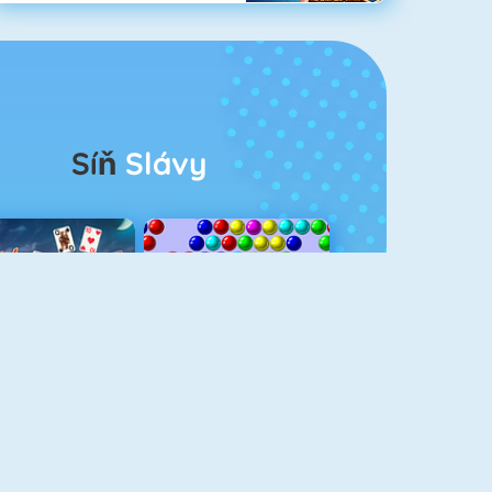
Síň
Slávy
rescent Solitaire 3
Bubble Shooter