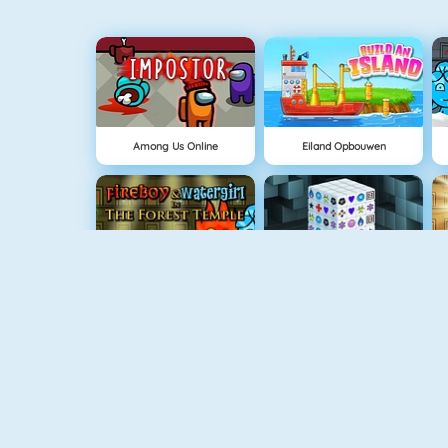
Among Us Online
Eiland Opbouwen
Fireboy And Watergirl: The Forrest Temple
Mahjong Dimensions
Snail Bob 4: Space
Adam And Eve GO