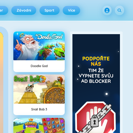
er
Závodni
Sport
Více
Doodle God
Snail Bob 3