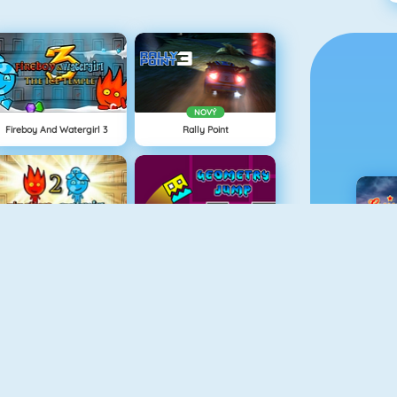
NOVÝ
Fireboy And Watergirl 3
Rally Point
Fireboy And Watergirl: The Light Temple
Geometry Jump
C
Haunted House: Hidden Ghosts
Love Tester