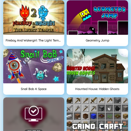
Fireboy And Watergirl: The Light Temple
Geometry Jump
Snail Bob 4: Space
Haunted House: Hidden Ghosts