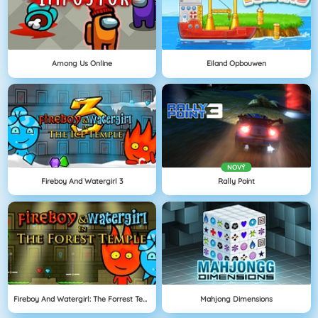
Among Us Online
Eiland Opbouwen
NOVÝ
Fireboy And Watergirl 3
Rally Point
Fireboy And Watergirl: The Forrest Temple
Mahjong Dimensions