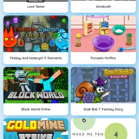
POUZE PC
Love Tester
Grindcraft
Fireboy And Watergirl 5: Elements
Pumpkin Muffins
Block World Online
Snail Bob 7: Fantasy Story