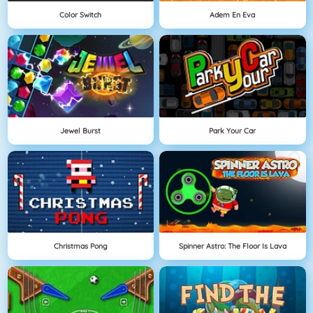
Color Switch
Adem En Eva
Jewel Burst
Park Your Car
Christmas Pong
Spinner Astro: The Floor Is Lava