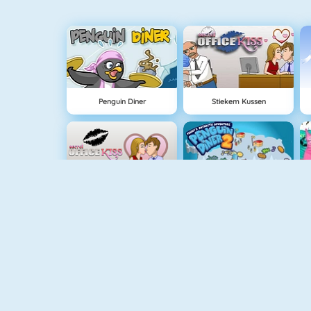
Penguin Diner
Stiekem Kussen
Kussen Op Kantoor
Penguin Diner 2
Baby Hazel Playdate
Baby Hazel Granny House