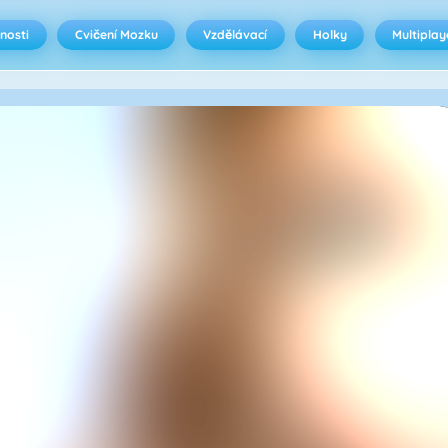
nosti
Cvičení Mozku
Vzdělávací
Holky
Multiplay