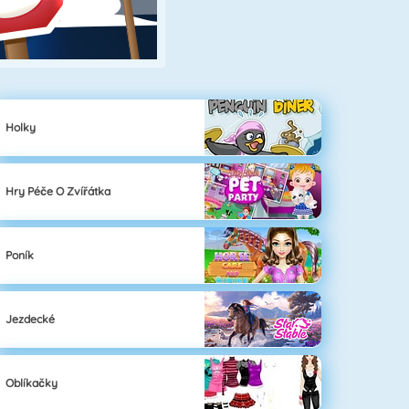
Holky
Hry Péče O Zvířátka
Poník
Jezdecké
Oblíkačky