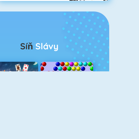
Síň
Slávy
rescent Solitaire 3
Bubble Shooter