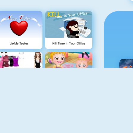
Liefde Tester
Kill Time In Your Office
I Star Girl
Baby Hazel Sibling Trouble
C
Baby Hazel Goes Sick
Baby Hazel Fancy Dress