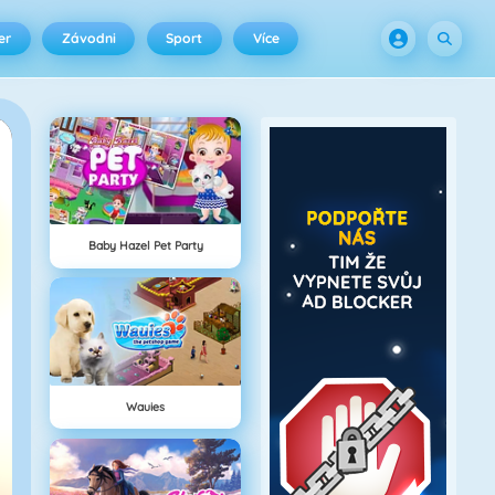
er
Závodni
Sport
Více
Baby Hazel Pet Party
Wauies