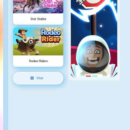
Star Stable
Rodeo Riders
Více