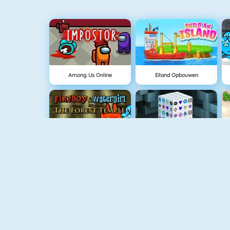
Among Us Online
Eiland Opbouwen
Fireboy And Watergirl: The Forrest Temple
Mahjong Dimensions
Geometry Jump
Snail Bob 4: Space