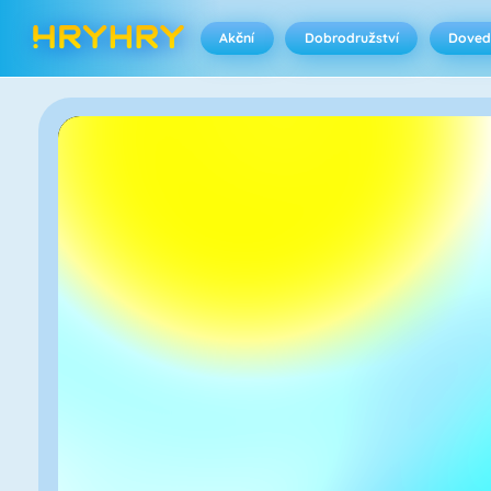
Akční
Dobrodružství
Doved