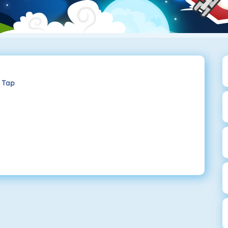
p Tap