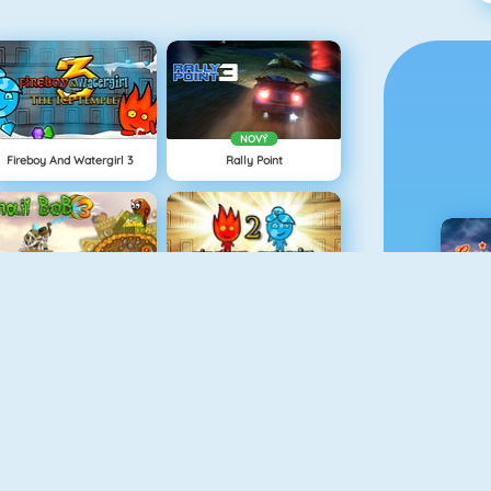
NOVÝ
Fireboy And Watergirl 3
Rally Point
Snail Bob 3
Fireboy And Watergirl: The Light Temple
C
Adam And Eve GO
Haunted House: Hidden Ghosts