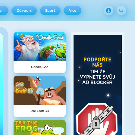
er
Závodni
Sport
Více
Doodle God
Idle Craft 3D