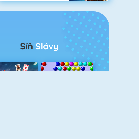
Síň
Slávy
rescent Solitaire 3
Bubble Shooter