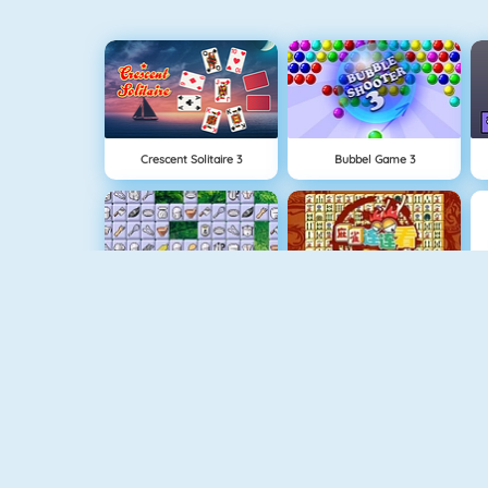
Crescent Solitaire 3
Bubbel Game 3
Connect 2
Mahjong Connect
Fishy 1
Flirten Op School