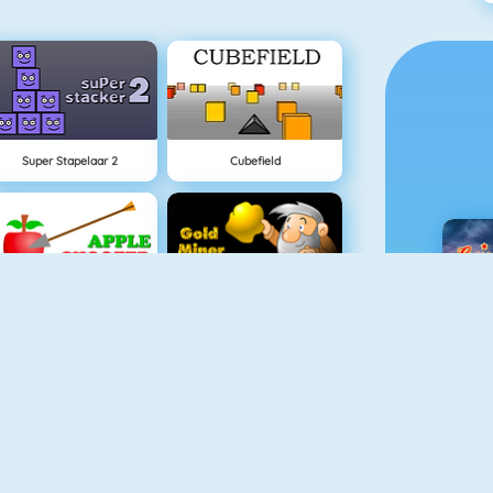
Super Stapelaar 2
Cubefield
Appel Schieten
Goudzoeker 1
C
Spider Solitaire
Pac Xon Deluxe