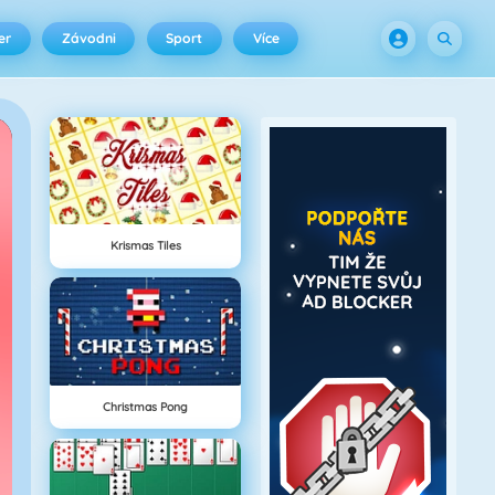
er
Závodni
Sport
Více
Krismas Tiles
Christmas Pong