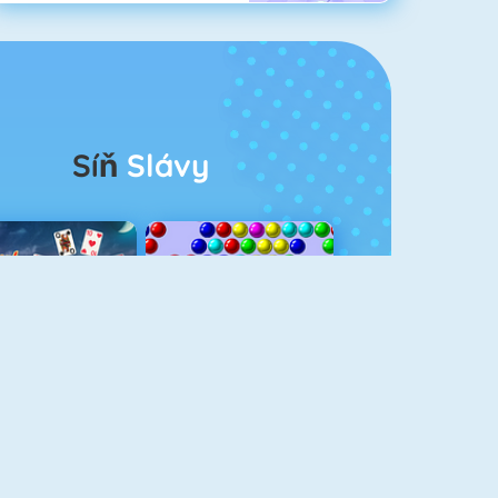
Síň
Slávy
rescent Solitaire 3
Bubble Shooter