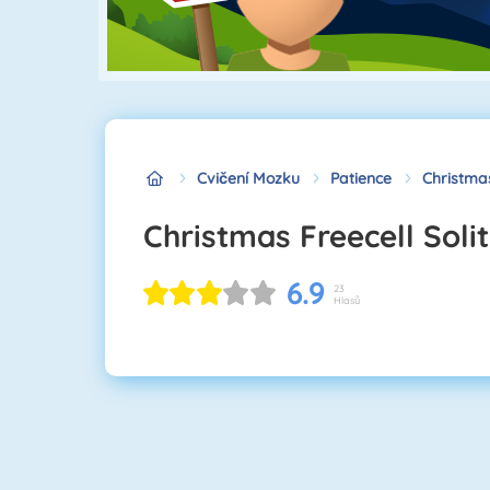
Cvičení Mozku
Patience
Christmas
Christmas Freecell Soli
6.9
23
Hlasů