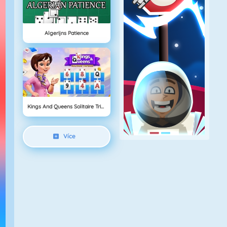
Algerijns Patience
Kings And Queens Solitaire Tripeaks
Více