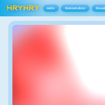
Akční
Dobrodružství
Doved