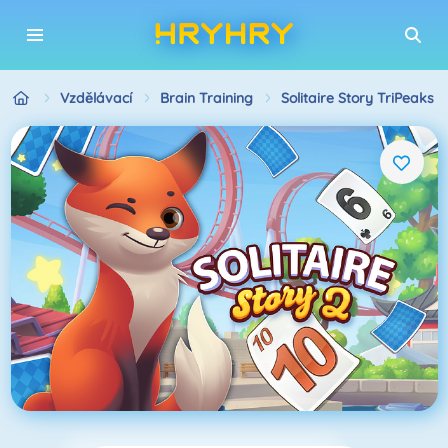
Vzdělávací
Brain Training
Solitaire Story TriPeaks 2