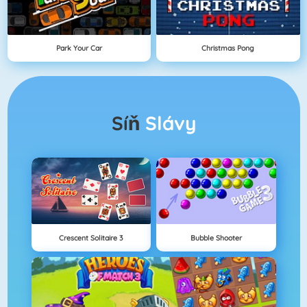
Park Your Car
Christmas Pong
Síň
Slávy
Crescent Solitaire 3
Bubble Shooter