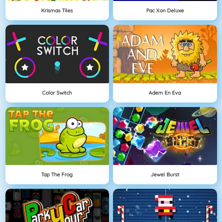
Krismas Tiles
Pac Xon Deluxe
Color Switch
Adem En Eva
Tap The Frog
Jewel Burst