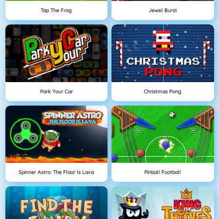
Tap The Frog
Jewel Burst
Park Your Car
Christmas Pong
Spinner Astro: The Floor Is Lava
Pinball Football