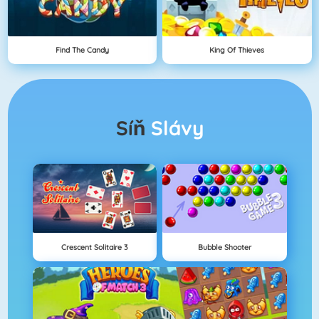
Find The Candy
King Of Thieves
Síň
Slávy
Crescent Solitaire 3
Bubble Shooter