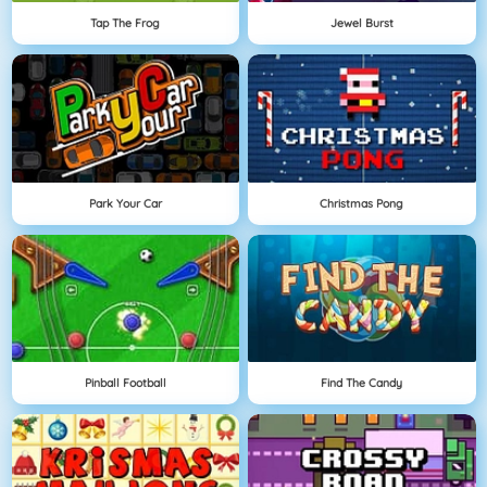
Tap The Frog
Jewel Burst
Park Your Car
Christmas Pong
Pinball Football
Find The Candy