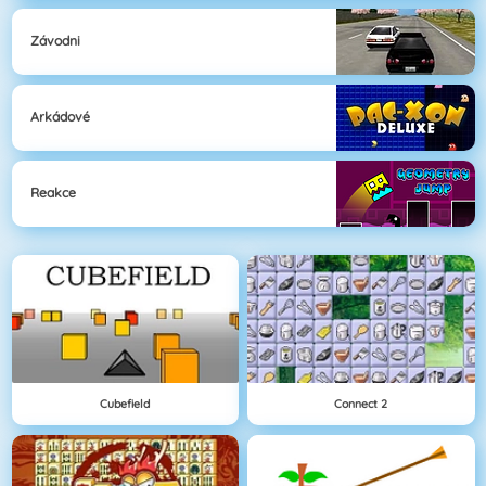
Závodni
Arkádové
Reakce
Cubefield
Connect 2