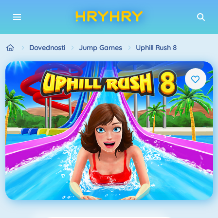
Dovednosti
Jump Games
Uphill Rush 8