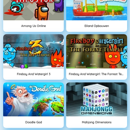
Among Us Online
Eiland Opbouwen
Fireboy And Watergirl 3
Fireboy And Watergirl: The Forrest Temple
Doodle God
Mahjong Dimensions