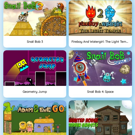
Snail Bob 3
Fireboy And Watergirl: The Light Temple
Geometry Jump
Snail Bob 4: Space