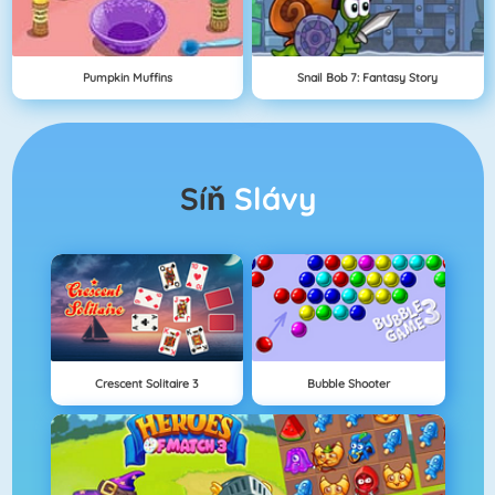
Pumpkin Muffins
Snail Bob 7: Fantasy Story
Síň
Slávy
Crescent Solitaire 3
Bubble Shooter