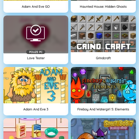
Adam And Eve GO
Haunted House: Hidden Ghosts
POUZE PC
Love Tester
Grindcraft
Adam And Eve 3
Fireboy And Watergirl 5: Elements