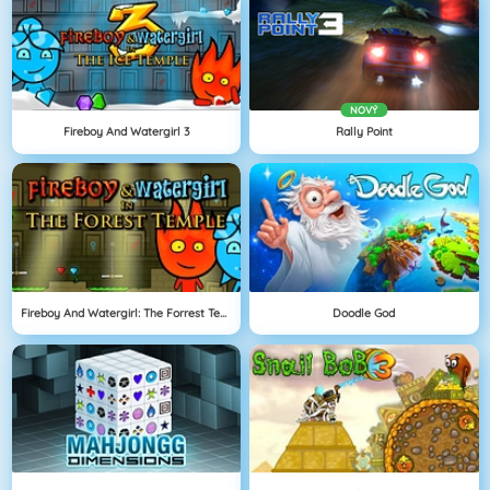
NOVÝ
Fireboy And Watergirl 3
Rally Point
Fireboy And Watergirl: The Forrest Temple
Doodle God