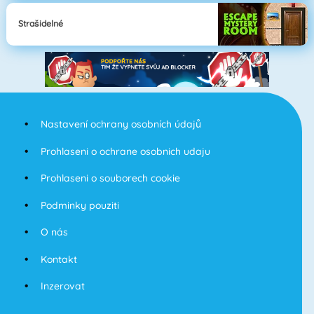
Strašidelné
Nastavení ochrany osobních údajů
Prohlaseni o ochrane osobnich udaju
Prohlaseni o souborech cookie
Podminky pouziti
O nás
Kontakt
Inzerovat