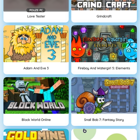
POUZE PC
Love Tester
Grindcraft
Adam And Eve 3
Fireboy And Watergirl 5: Elements
Block World Online
Snail Bob 7: Fantasy Story