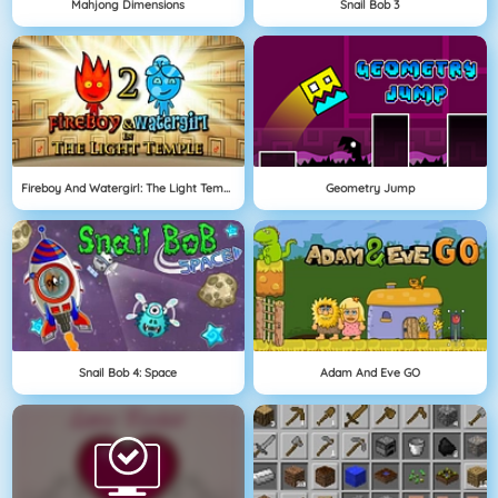
Mahjong Dimensions
Snail Bob 3
Fireboy And Watergirl: The Light Temple
Geometry Jump
Snail Bob 4: Space
Adam And Eve GO