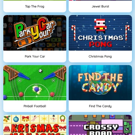
Tap The Frog
Jewel Burst
Park Your Car
Christmas Pong
Pinball Football
Find The Candy