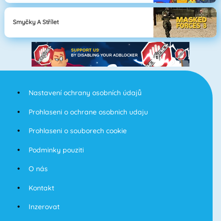
Smyčky A Střílet
Nastavení ochrany osobních údajů
Prohlaseni o ochrane osobnich udaju
Prohlaseni o souborech cookie
Podminky pouziti
O nás
Kontakt
Inzerovat