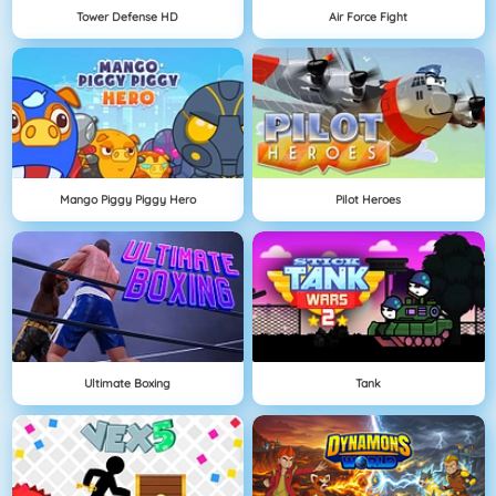
Tower Defense HD
Air Force Fight
Mango Piggy Piggy Hero
Pilot Heroes
Ultimate Boxing
Tank