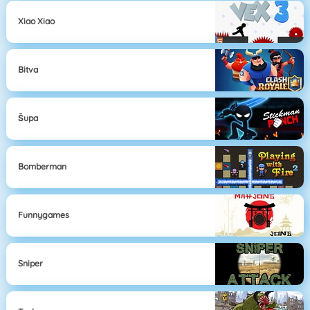
Xiao Xiao
Bitva
Šupa
Bomberman
Funnygames
Sniper