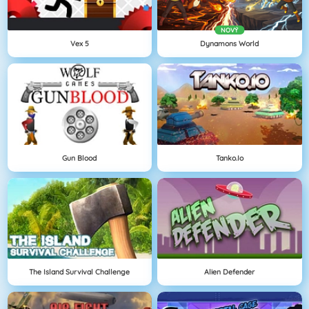
NOVÝ
Vex 5
Dynamons World
Gun Blood
Tanko.io
The Island Survival Challenge
Alien Defender