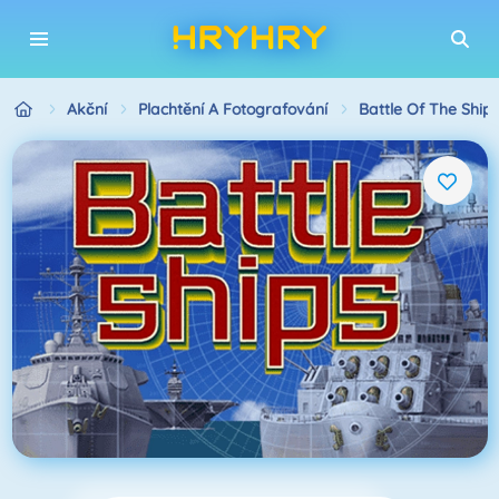
Akční
Plachtění A Fotografování
Battle Of The Ship