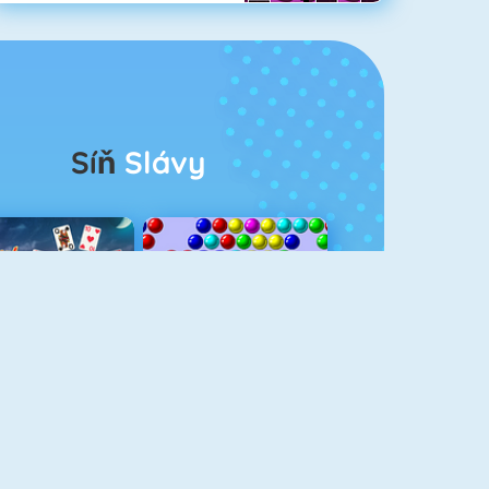
Síň
Slávy
rescent Solitaire 3
Bubble Shooter