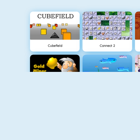
Cubefield
Connect 2
Goudzoeker 1
Fishy 1
Krismas Tiles
Pac Xon Deluxe