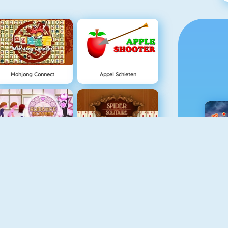
Mahjong Connect
Appel Schieten
Flirten Op School
Spider Solitaire
C
Adem En Eva
Tap The Frog