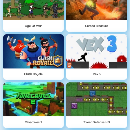
Age Of War
Cursed Treasure
Clash Royale
Vex 3
Minecaves 2
Tower Defense HD