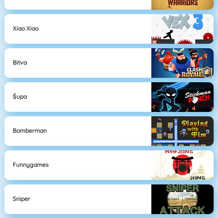
Xiao Xiao
Bitva
Šupa
Bomberman
Funnygames
Sniper