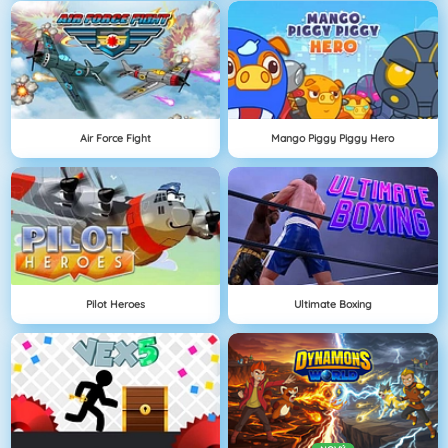
Air Force Fight
Mango Piggy Piggy Hero
Pilot Heroes
Ultimate Boxing