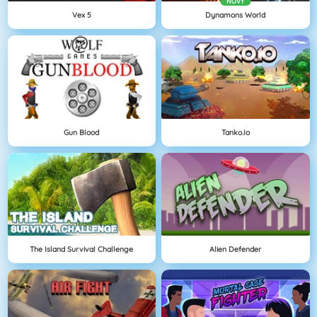
NOVÝ
Vex 5
Dynamons World
Gun Blood
Tanko.io
The Island Survival Challenge
Alien Defender