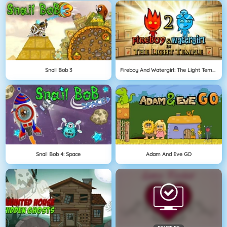
Snail Bob 3
Fireboy And Watergirl: The Light Temple
Snail Bob 4: Space
Adam And Eve GO