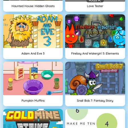
POUZE PC
Haunted House: Hidden Ghosts
Love Tester
Adam And Eve 3
Fireboy And Watergirl 5: Elements
Pumpkin Muffins
Snail Bob 7: Fantasy Story