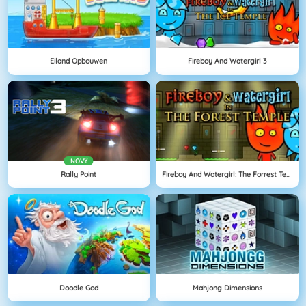
Eiland Opbouwen
Fireboy And Watergirl 3
NOVÝ
Rally Point
Fireboy And Watergirl: The Forrest Temple
Doodle God
Mahjong Dimensions