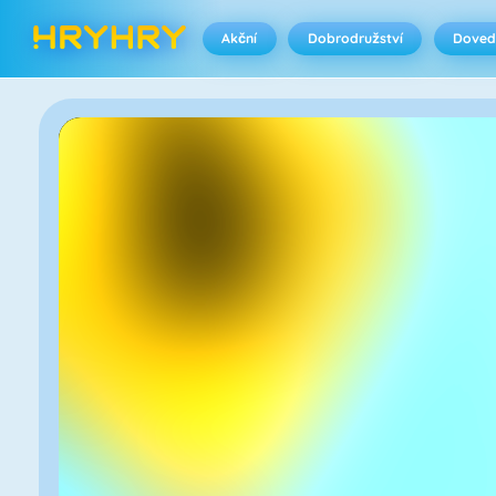
Akční
Dobrodružství
Doved