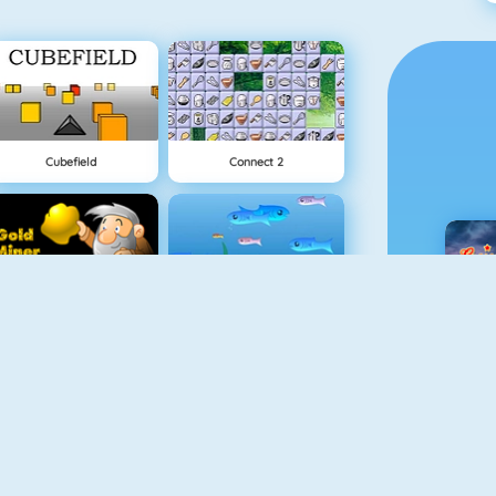
Cubefield
Connect 2
Goudzoeker 1
Fishy 1
C
Krismas Tiles
Pac Xon Deluxe