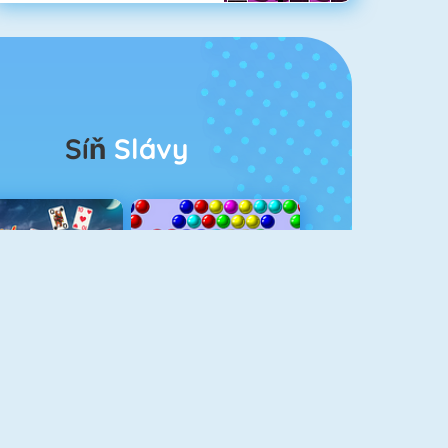
Síň
Slávy
rescent Solitaire 3
Bubble Shooter