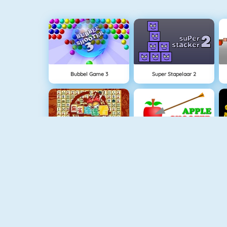
Bubbel Game 3
Super Stapelaar 2
Mahjong Connect
Appel Schieten
Flirten Op School
Spider Solitaire