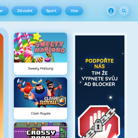
er
Závodni
Sport
Více
Sweety Mahjong
Clash Royale