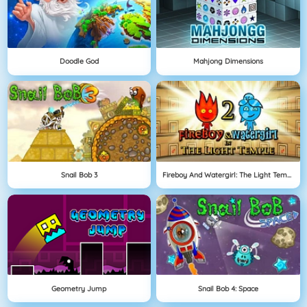
Doodle God
Mahjong Dimensions
Snail Bob 3
Fireboy And Watergirl: The Light Temple
Geometry Jump
Snail Bob 4: Space