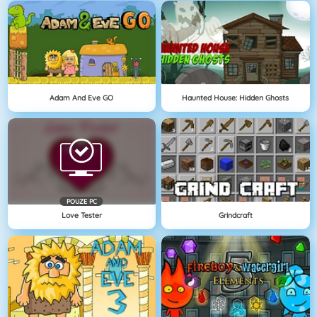
Adam And Eve GO
Haunted House: Hidden Ghosts
POUZE PC
Love Tester
Grindcraft